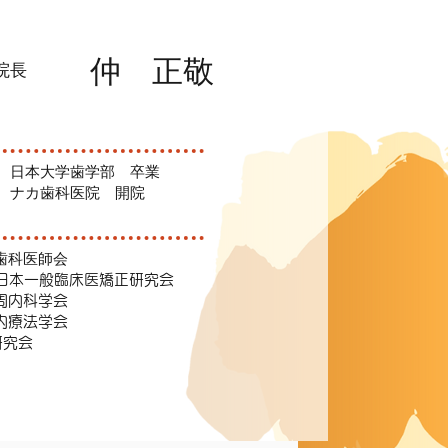
仲 正敬
院長
7年 日本大学歯学部 卒業
0年 ナカ歯科医院 開院
歯科医師会
G日本一般臨床医矯正研究会
周内科学会
内療法学会
C研究会