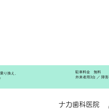
駐車料金 無料
に乗り換え、
外来者用3台 ／ 障
分
ナカ歯科医院