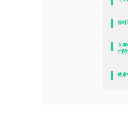
歯科
医療
に関
健康