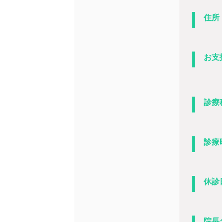
住所
お支
診療
診療
休診
院長