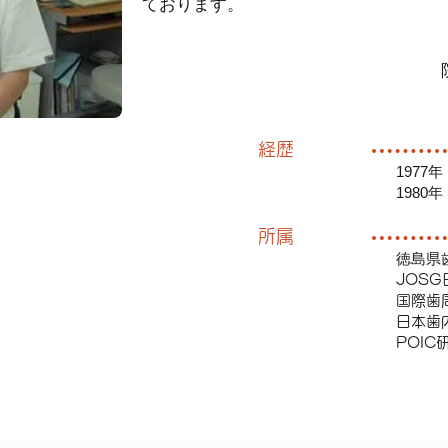
ております。
経歴
197
198
所属
徳島県
JOS
国際歯
日本歯
​POI