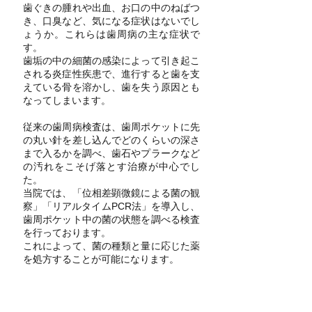
歯ぐきの腫れや出血、お口の中のねばつ
き、口臭など、気になる症状はないでし
ょうか。これらは歯周病の主な症状で
す。
歯垢の中の細菌の感染によって引き起こ
される炎症性疾患で、進行すると歯を支
えている骨を溶かし、歯を失う原因とも
なってしまいます。
従来の歯周病検査は、歯周ポケットに先
の丸い針を差し込んでどのくらいの深さ
まで入るかを調べ、歯石やプラークなど
の汚れをこそげ落とす治療が中心でし
た。
当院では、「位相差顕微鏡による菌の観
察」「リアルタイムPCR法」を導入し、
歯周ポケット中の菌の状態を調べる検査
を行っております。
これによって、菌の種類と量に応じた薬
を処方することが可能になります。