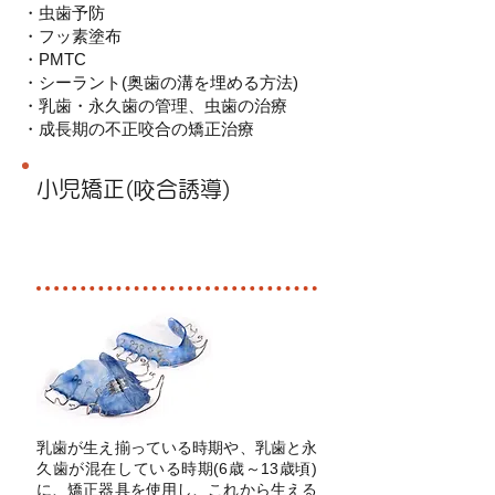
・虫歯予防
・フッ素塗布
・PMTC
・シーラント(奥歯の溝を埋める方法)
・乳歯・永久歯の管理、虫歯の治療
・成長期の不正咬合の矯正治療
小児矯正(咬合誘導)
自由
診療
乳歯が生え揃っている時期や、乳歯と永
久歯が混在している時期(6歳～13歳頃)
に、矯正器具を使用し、これから生える